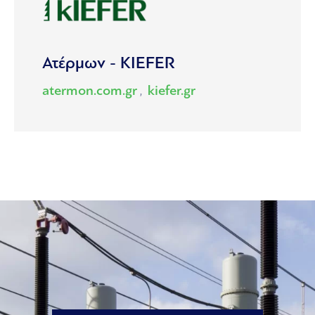
Ατέρμων - KIEFER
atermon.com.gr
kiefer.gr
,