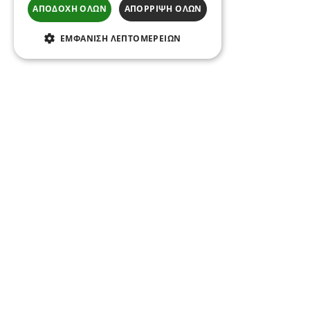
ΑΠΟΔΟΧΉ ΌΛΩΝ
ΑΠΌΡΡΙΨΗ ΌΛΩΝ
ΕΜΦΆΝΙΣΗ ΛΕΠΤΟΜΕΡΕΙΏΝ
Ακολούθησέ μας στα
κοινωνικά δίκτυα
Μάθε πρώτος για τα νέα έργα και τις
καινοτομίες μας.