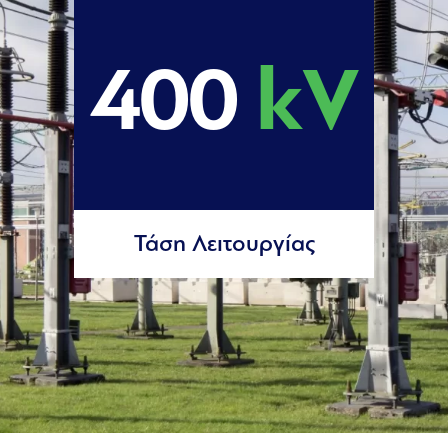
400
kV
Τάση Λειτουργίας