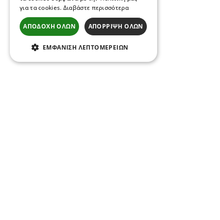
για τα cookies.
Διαβάστε περισσότερα
ΑΠΟΔΟΧΉ ΌΛΩΝ
ΑΠΌΡΡΙΨΗ ΌΛΩΝ
ΕΜΦΆΝΙΣΗ ΛΕΠΤΟΜΕΡΕΙΏΝ
Ακολούθησέ μας στα
κοινωνικά δίκτυα
Μάθε πρώτος για τα νέα έργα και τις
καινοτομίες μας.